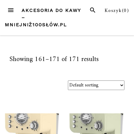
Przejdź
MENU
SZUKAJ
Koszyk(
0
)
AKCESORIA DO KAWY
do
–
treści
MNIEJNIŻ100SŁÓW.PL
Showing 161–171 of 171 results