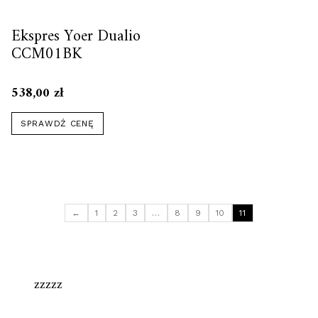
Ekspres Yoer Dualio
CCM01BK
538,00
zł
SPRAWDŹ CENĘ
←
1
2
3
…
8
9
10
11
zzzzz