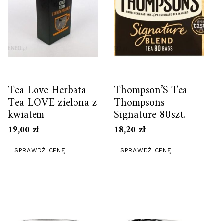
Tea Love Herbata
Thompson’S Tea
Tea LOVE zielona z
Thompsons
kwiatem
Signature 80szt.
pomarańczy 85g
19,00
zł
18,20
zł
SPRAWDŹ CENĘ
SPRAWDŹ CENĘ