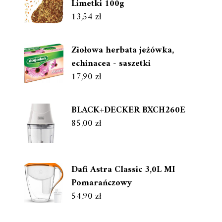
Limetki 100g
13,54
zł
Ziołowa herbata jeżówka,
echinacea - saszetki
17,90
zł
BLACK+DECKER BXCH260E
85,00
zł
Dafi Astra Classic 3,0L MI
Pomarańczowy
54,90
zł