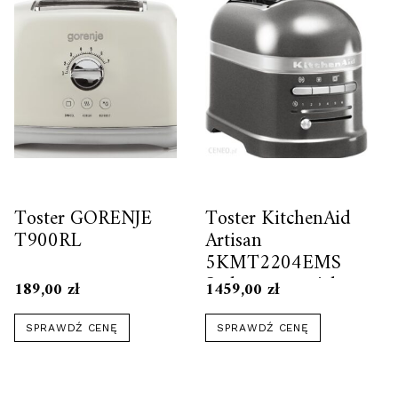
Toster GORENJE
Toster KitchenAid
T900RL
Artisan
5KMT2204EMS
Srebrzystopopielaty
189,00
zł
1459,00
zł
SPRAWDŹ CENĘ
SPRAWDŹ CENĘ