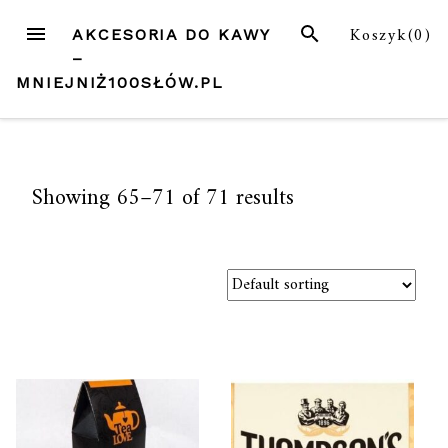
Przejdź
MENU
SZUKAJ
Koszyk(
0
)
AKCESORIA DO KAWY
do
–
treści
MNIEJNIŻ100SŁÓW.PL
Showing 65–71 of 71 results