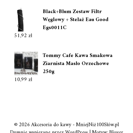
Black+Blum Zestaw Filtr
Węglowy + Stelaż Eau Good
Egs0011C
51,92
zł
Tommy Cafe Kawa Smakowa
Ziarnista Masło Orzechowe
250g
10,99
zł
© 2026 Akcesoria do kawy - MniejNiż100Słów.pl
Dumnie wspierane przez WordPress
|
Motyw: Blover