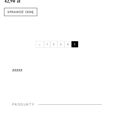
Mas 400g
42,90
zł
SPRAWDŹ CENĘ
←
1
2
3
4
5
zzzzz
PRODUKTY