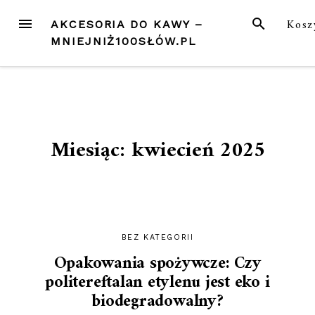
Przejdź
MENU
SZUKAJ
Kosz
AKCESORIA DO KAWY –
do
MNIEJNIŻ100SŁÓW.PL
treści
Miesiąc:
kwiecień 2025
BEZ KATEGORII
Opakowania spożywcze: Czy
politereftalan etylenu jest eko i
biodegradowalny?