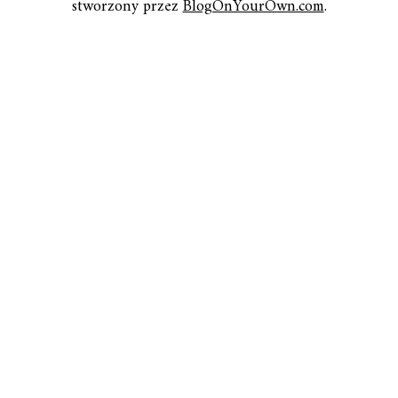
stworzony przez
BlogOnYourOwn.com
.