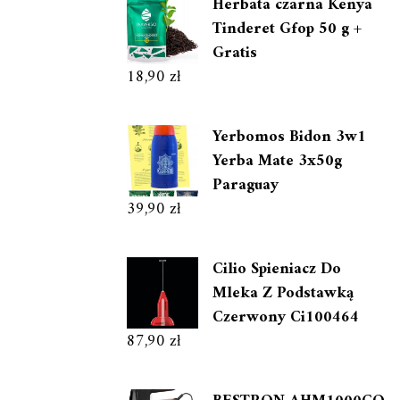
Herbata czarna Kenya
Tinderet Gfop 50 g +
Gratis
18,90
zł
Yerbomos Bidon 3w1
Yerba Mate 3x50g
Paraguay
39,90
zł
Cilio Spieniacz Do
Mleka Z Podstawką
Czerwony Ci100464
87,90
zł