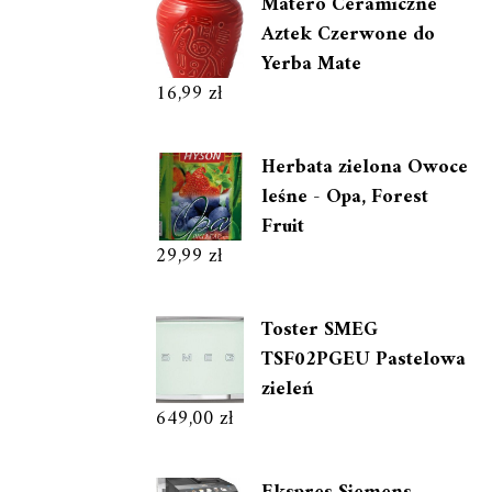
Matero Ceramiczne
Aztek Czerwone do
Yerba Mate
16,99
zł
Herbata zielona Owoce
leśne - Opa, Forest
Fruit
29,99
zł
Toster SMEG
TSF02PGEU Pastelowa
zieleń
649,00
zł