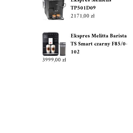
Ekspres Siemens
TP501D09
2171,00
zł
Ekspres Melitta Barista
TS Smart czarny F85/0-
102
3999,00
zł