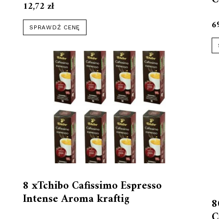
12,72
zł
6
SPRAWDŹ CENĘ
8 xTchibo Cafissimo Espresso
Intense Aroma kraftig
8
C