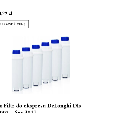
4,99
zł
SPRAWDŹ CENĘ
x Filtr do ekspresu DeLonghi Dls
002 – Ser 3017