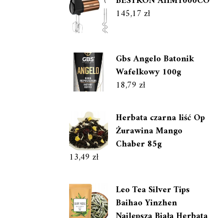
BESTRON AHM1000CO
145,17
zł
Gbs Angelo Batonik
Wafelkowy 100g
18,79
zł
Herbata czarna liść Op
Żurawina Mango
Chaber 85g
13,49
zł
Leo Tea Silver Tips
Baihao Yinzhen
Najlepsza Biała Herbata