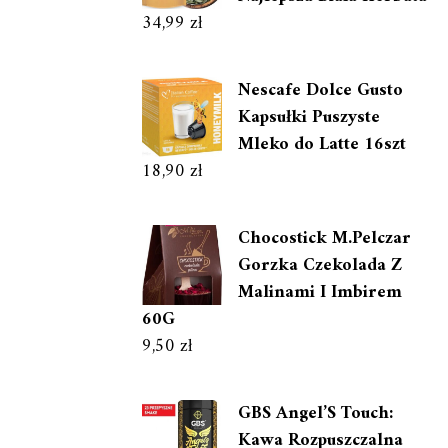
34,99
zł
Nescafe Dolce Gusto
Kapsułki Puszyste
Mleko do Latte 16szt
18,90
zł
Chocostick M.Pelczar
Gorzka Czekolada Z
Malinami I Imbirem
60G
9,50
zł
GBS Angel’S Touch:
Kawa Rozpuszczalna