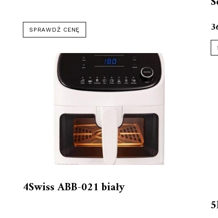
S
3
SPRAWDŹ CENĘ
4Swiss ABB-021 biały
5