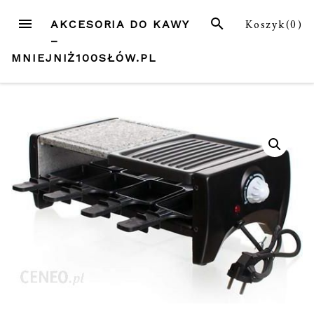
Przejdź
MENU
SZUKAJ
Koszyk(
0
)
AKCESORIA DO KAWY
do
–
treści
MNIEJNIŻ100SŁÓW.PL