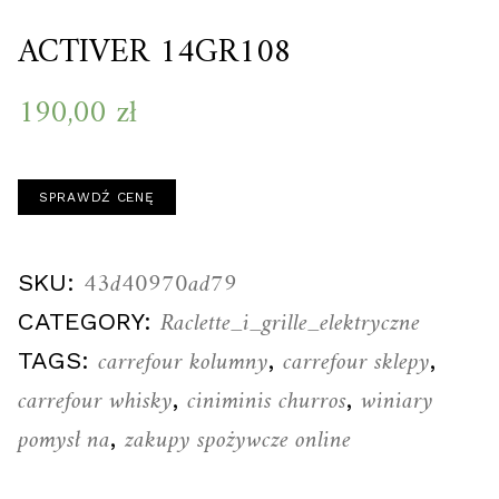
ACTIVER 14GR108
190,00
zł
SPRAWDŹ CENĘ
43d40970ad79
SKU:
Raclette_i_grille_elektryczne
CATEGORY:
carrefour kolumny
carrefour sklepy
TAGS:
,
,
carrefour whisky
ciniminis churros
winiary
,
,
pomysł na
zakupy spożywcze online
,