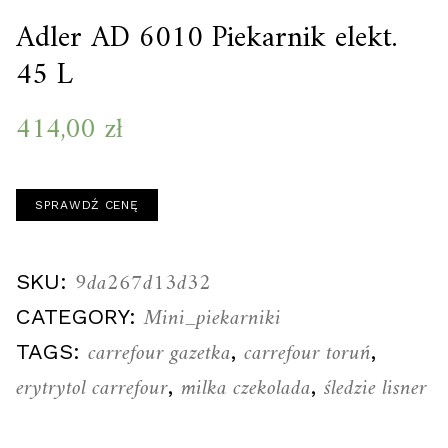
Adler AD 6010 Piekarnik elekt.
45 L
414,00
zł
SPRAWDŹ CENĘ
9da267d13d32
SKU:
Mini_piekarniki
CATEGORY:
carrefour gazetka
carrefour toruń
TAGS:
,
,
erytrytol carrefour
milka czekolada
śledzie lisner
,
,