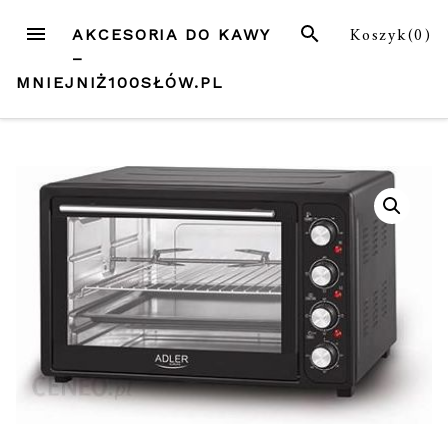
Przejdź
MENU
SZUKAJ
Koszyk(
0
)
AKCESORIA DO KAWY
do
–
treści
MNIEJNIŻ100SŁÓW.PL