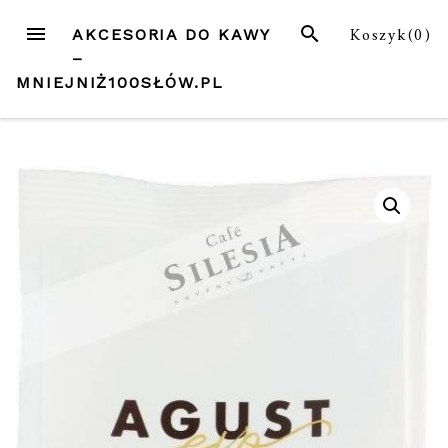
Przejdź
MENU
SZUKAJ
Koszyk(
0
)
AKCESORIA DO KAWY
do
–
treści
MNIEJNIŻ100SŁÓW.PL