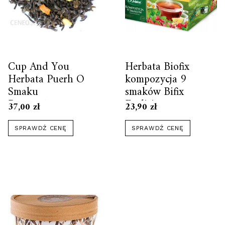
Cup And You
Herbata Biofix
Herbata Puerh O
kompozycja 9
Smaku
smaków Bifix
Pomarańczowa
Exclisive
37,00
zł
23,90
zł
150G
SPRAWDŹ CENĘ
SPRAWDŹ CENĘ