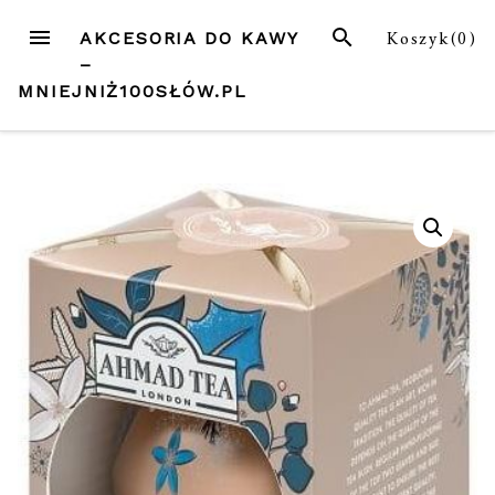
Przejdź
MENU
SZUKAJ
Koszyk(
0
)
AKCESORIA DO KAWY
do
–
treści
MNIEJNIŻ100SŁÓW.PL