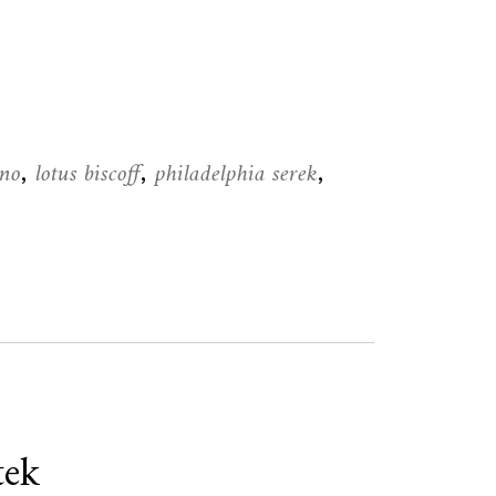
tno
lotus biscoff
philadelphia serek
,
,
,
tek