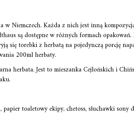
zona w Niemczech. Każda z nich jest inną kompozyc
lthaus są dostępne w różnych formach opakowań. 
yją się torebki z herbatą na pojedynczą porcję na
owania 200ml herbaty.
rna herbata. Jest to mieszanka Cejlońskich i Chiń
aku.
 papier toaletowy ekipy, chetoss, słuchawki sony 