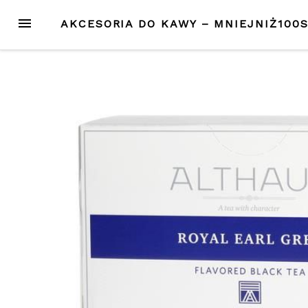
Przejdź
MENU
AKCESORIA DO KAWY – MNIEJNIŻ100
do
treści