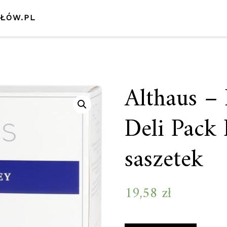
SŁÓW.PL
Althaus –
Deli Pack
saszetek
19,58
zł