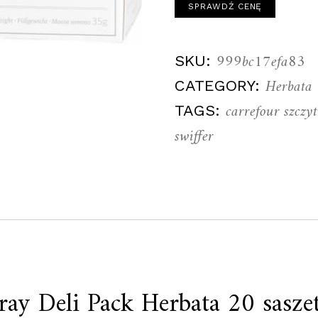
SPRAWDŹ CENĘ
999bc17efa83
SKU:
Herbata
CATEGORY:
carrefour szczy
TAGS:
swiffer
ray Deli Pack Herbata 20 sasze