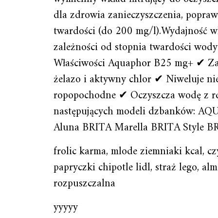
dla zdrowia zanieczyszczenia, popraw
twardości (do 200 mg/l).Wydajność w
zależności od stopnia twardości wo
Właściwości Aquaphor B25 mg+ ✔ Zap
żelazo i aktywny chlor ✔ Niweluje ni
ropopochodne ✔ Oczyszcza wodę z rd
następujących modeli dzbanków:
Aluna BRITA Marella BRITA Style B
frolic karma, mlode ziemniaki kcal, c
papryczki chipotle lidl, straż lego, a
rozpuszczalna
yyyyy