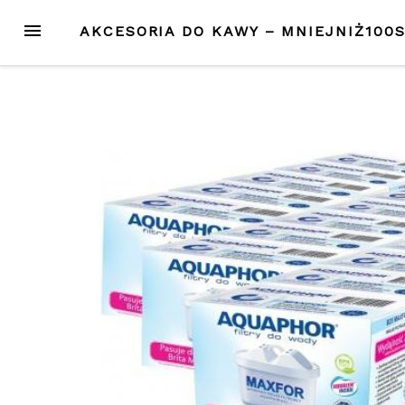
Przejdź
MENU
AKCESORIA DO KAWY – MNIEJNIŻ100
do
treści