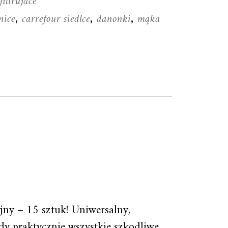
iltrujace
nice
carrefour siedlce
danonki
mąka
,
,
,
ny – 15 sztuk! Uniwersalny,
y praktycznie wszystkie szkodliwe