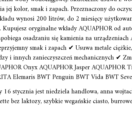
ia jej kolor, smak i zapach. Przeznaczony do oczy
kładu wynosi 200 litrów, do 2 miesięcy użytkowan
dy. Kupujesz oryginalne wkłady AQUAPHOR od aut
obiega osadzaniu się kamienia na urządzeniach A
eprzyjemny smak i zapach ✔ Usuwa metale ciężkie,
zy i innych zanieczyszczeń mechanicznych ✔ Zm
 AQUAPHOR Onyx AQUAPHOR Jasper AQUAPHOR 
RITA Elemaris BWT Penguin BWT Vida BWT Sever
zy 16 stycznia jest niedziela handlowa, anna wojta
lmette bez laktozy, szybkie wegańskie ciasto, burro