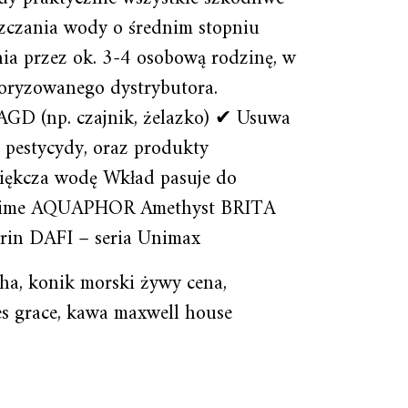
szczania wody o średnim stopniu
ia przez ok. 3-4 osobową rodzinę, w
oryzowanego dystrybutora.
GD (np. czajnik, żelazko) ✔ Usuwa
 pestycydy, oraz produkty
iękcza wodę Wkład pasuje do
Time AQUAPHOR Amethyst BRITA
in DAFI – seria Unimax
cha, konik morski żywy cena,
wes grace, kawa maxwell house