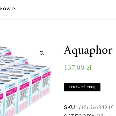
SŁÓW.PL
Aquaphor 
137,00
zł
SPRAWDŹ CENĘ
f4962e68494f
SKU: