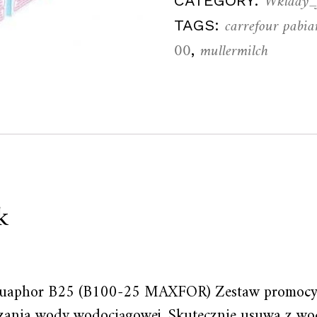
Wklady_f
CATEGORY:
carrefour pabia
TAGS:
00
mullermilch
,
k
Aquaphor B25 (B100-25 MAXFOR) Zestaw promocyj
czania wody wodociągowej. Skutecznie usuwa z wod