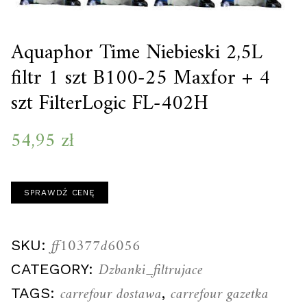
Aquaphor Time Niebieski 2,5L
filtr 1 szt B100-25 Maxfor + 4
szt FilterLogic FL-402H
54,95
zł
SPRAWDŹ CENĘ
ff10377d6056
SKU:
Dzbanki_filtrujace
CATEGORY:
carrefour dostawa
carrefour gazetka
TAGS:
,