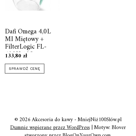
Dafi Omega 4,0L
MI Miętowy +
FilterLogic FL-
402H 10Szt
133,80
zł
SPRAWDŹ CENĘ
© 2026 Akcesoria do kawy - MniejNiż100Słów.pl
Dumnie wspierane przez WordPress
|
Motyw: Blover
stworzony przez
BlogOnYourOwn.com
.