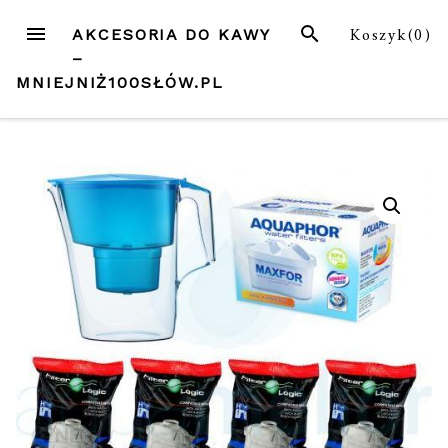
Przejdź
MENU
SZUKAJ
Koszyk(
0
)
AKCESORIA DO KAWY
do
–
treści
MNIEJNIŻ100SŁÓW.PL