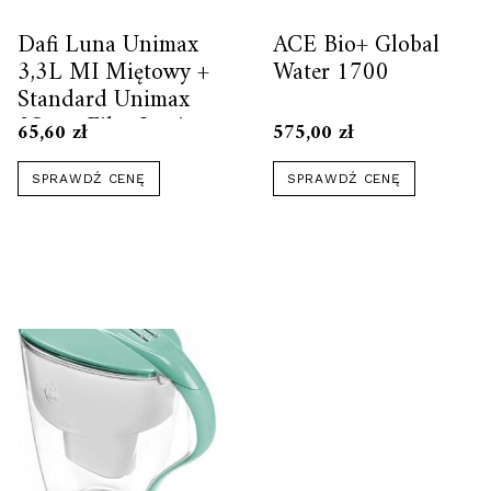
Dafi Luna Unimax
ACE Bio+ Global
3,3L MI Miętowy +
Water 1700
Standard Unimax
2Szt + FilterLogic
65,60
zł
575,00
zł
FL-402H 4Szt
SPRAWDŹ CENĘ
SPRAWDŹ CENĘ