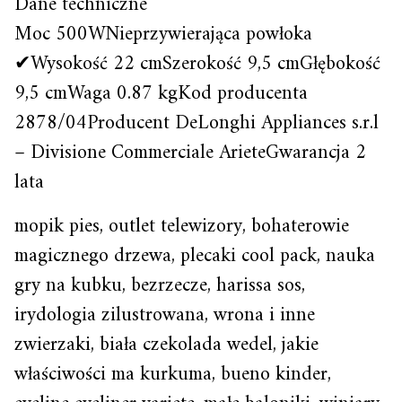
Dane techniczne
Moc 500WNieprzywierająca powłoka
✔Wysokość 22 cmSzerokość 9,5 cmGłębokość
9,5 cmWaga 0.87 kgKod producenta
2878/04Producent DeLonghi Appliances s.r.l
– Divisione Commerciale ArieteGwarancja 2
lata
mopik pies, outlet telewizory, bohaterowie
magicznego drzewa, plecaki cool pack, nauka
gry na kubku, bezrzecze, harissa sos,
irydologia zilustrowana, wrona i inne
zwierzaki, biała czekolada wedel, jakie
właściwości ma kurkuma, bueno kinder,