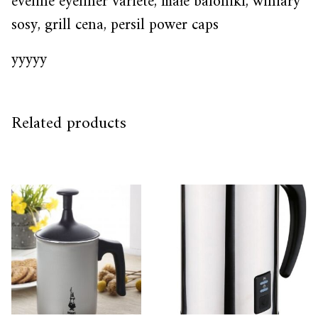
eveline eyeliner variete, małe baloniki, winiary
sosy, grill cena, persil power caps
yyyyy
Related products