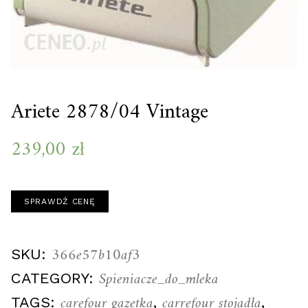
Ariete 2878/04 Vintage
239,00
zł
SPRAWDŹ CENĘ
366e57b10af3
SKU:
Spieniacze_do_mleka
CATEGORY:
carefour gazetka
carrefour stojadła
TAGS:
,
,