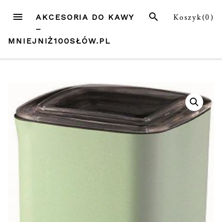
Przejdź
MENU
SZUKAJ
Koszyk(
0
)
AKCESORIA DO KAWY
do
–
treści
MNIEJNIŻ100SŁÓW.PL