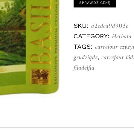
SPRAWDŹ CENĘ
a2cdcd9d903e
SKU:
Herbata
CATEGORY:
carrefour czyży
TAGS:
grudziądz
carrefour łó
,
filadelfia