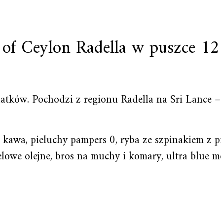
of Ceylon Radella w puszce 1
atków. Pochodzi z regionu Radella na Sri Lance –
bs kawa, pieluchy pampers 0, ryba ze szpinakiem z p
elowe olejne, bros na muchy i komary, ultra blue m