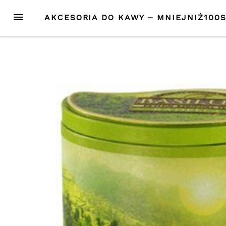
Przejdź
MENU
AKCESORIA DO KAWY – MNIEJNIŻ100
do
treści