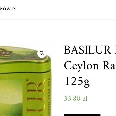
SŁÓW.PL
BASILUR H
Ceylon Ra
125g
33,80
zł