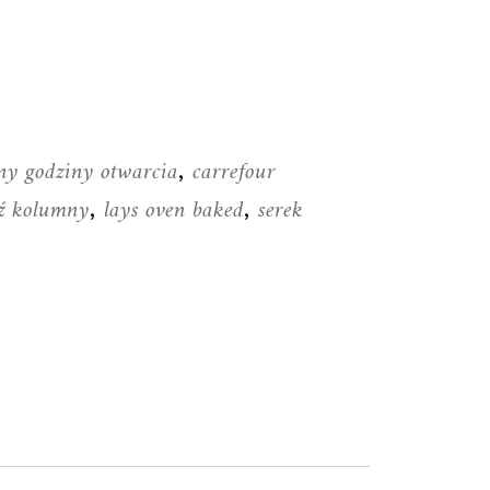
ny godziny otwarcia
carrefour
,
dź kolumny
lays oven baked
serek
,
,