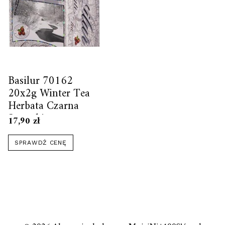
Basilur 70162
20x2g Winter Tea
Herbata Czarna
Saszetki
17,90
zł
SPRAWDŹ CENĘ