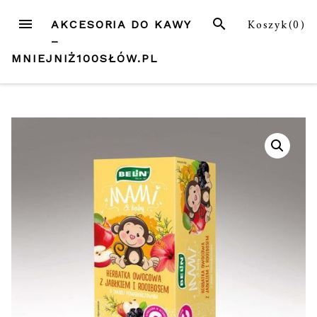
Przejdź
MENU
SZUKAJ
Koszyk(
0
)
AKCESORIA DO KAWY
do
–
treści
MNIEJNIŻ100SŁÓW.PL