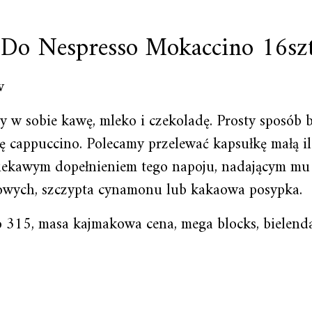
i Do Nespresso Mokaccino 16szt
w
w sobie kawę, mleko i czekoladę. Prosty sposób b
ę cappuccino. Polecamy przelewać kapsułkę małą i
Ciekawym dopełnieniem tego napoju, nadającym mu
iowych, szczypta cynamonu lub kakaowa posypka.
oo 315, masa kajmakowa cena, mega blocks, bielenda