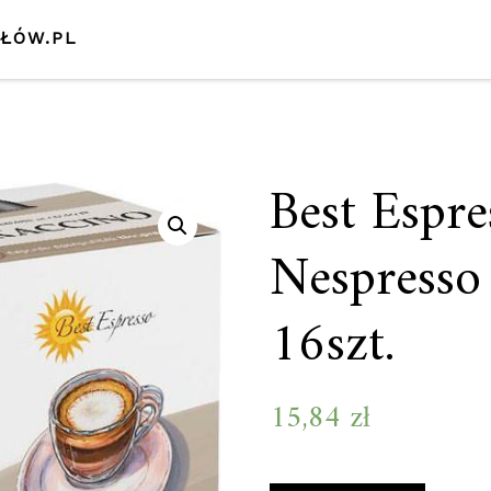
SŁÓW.PL
Best Espr
Nespresso
16szt.
15,84
zł