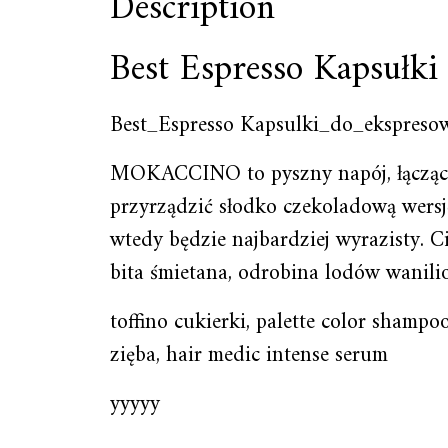
Description
Best Espresso Kapsułk
Best_Espresso Kapsulki_do_ekspreso
MOKACCINO to pyszny napój, łączący 
przyrządzić słodko czekoladową wersj
wtedy będzie najbardziej wyrazisty. 
bita śmietana, odrobina lodów wanil
toffino cukierki, palette color shamp
zięba, hair medic intense serum
yyyyy