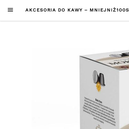
Przejdź
MENU
AKCESORIA DO KAWY – MNIEJNIŻ100
do
treści