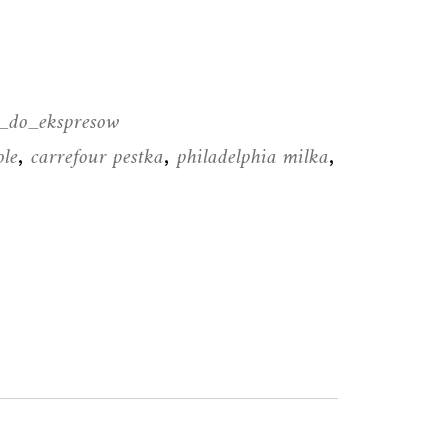
i_do_ekspresow
ole
carrefour pestka
philadelphia milka
,
,
,