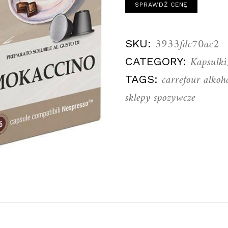
SPRAWDŹ CENĘ
3933fdc70ac2
SKU:
Kapsulk
CATEGORY:
carrefour alkoh
TAGS:
sklepy spozywcze