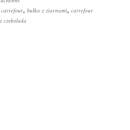
kuchenne
 carrefour
bułka z ziarnami
carrefour
,
,
a czekolada