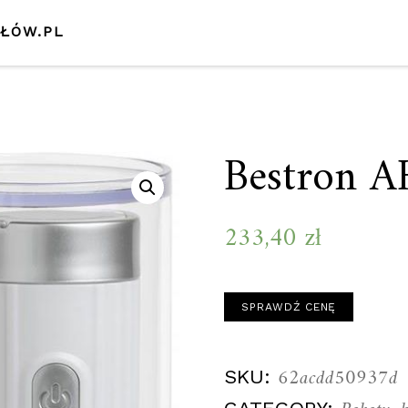
SŁÓW.PL
Bestron 
233,40
zł
SPRAWDŹ CENĘ
62acdd50937d
SKU: