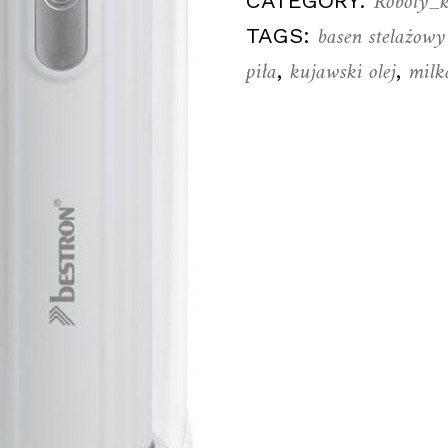
Roboty_
CATEGORY:
basen stelażowy
TAGS:
piła
kujawski olej
milk
,
,