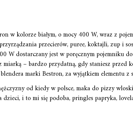
on w kolorze białym, o mocy 400 W, wraz z poje
yrządzania przecierów, puree, koktajli, zup i sos
 400 W dostarczany jest w poręcznym pojemniku d
z miarką – bardzo przydatną, gdy staniesz przed 
y blendera marki Bestron, za wyjątkiem elementu z
mężczyzny od kiedy w polsce, maka do pizzy wloski
dzieci, i to mi się podoba, pringles papryka, lovel