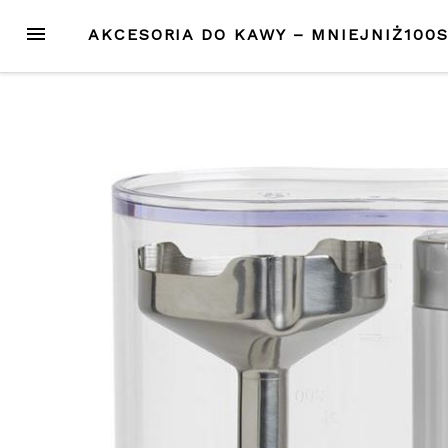
Przejdź
MENU
AKCESORIA DO KAWY – MNIEJNIŻ100
do
treści