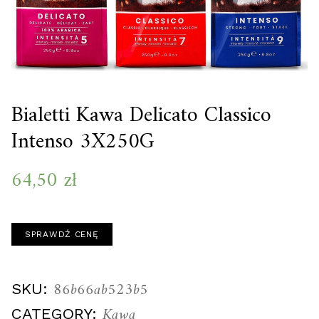
Bialetti Kawa Delicato Classico
Intenso 3X250G
64,50
zł
SPRAWDŹ CENĘ
86b66ab523b5
SKU:
Kawa
CATEGORY: