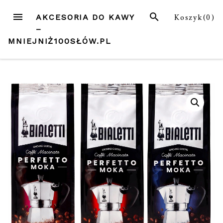
Przejdź
MENU
SZUKAJ
Koszyk(
0
)
AKCESORIA DO KAWY
do
–
treści
MNIEJNIŻ100SŁÓW.PL