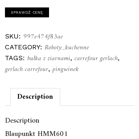
SPRAWDŹ CENĘ
997e474f83ae
SKU:
Roboty_kuchenne
CATEGORY:
bułka z ziarnami
carrefour gerlach
TAGS:
,
,
gerlach carrefour
pingwinek
,
Description
Description
Blaupunkt HMM601