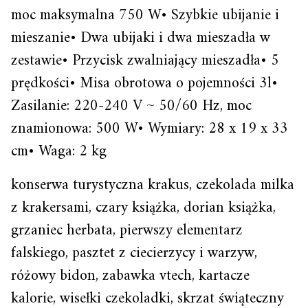
moc maksymalna 750 W• Szybkie ubijanie i
mieszanie• Dwa ubijaki i dwa mieszadła w
zestawie• Przycisk zwalniający mieszadła• 5
prędkości• Misa obrotowa o pojemności 3l•
Zasilanie: 220-240 V ~ 50/60 Hz, moc
znamionowa: 500 W• Wymiary: 28 x 19 x 33
cm• Waga: 2 kg
konserwa turystyczna krakus, czekolada milka
z krakersami, czary książka, dorian książka,
grzaniec herbata, pierwszy elementarz
falskiego, pasztet z ciecierzycy i warzyw,
różowy bidon, zabawka vtech, kartacze
kalorie, wisełki czekoladki, skrzat świąteczny