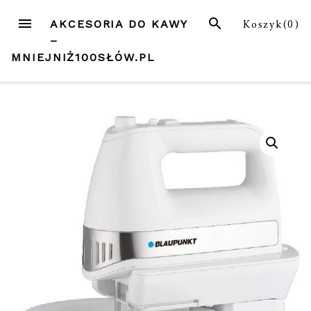
Przejdź
MENU
SZUKAJ
Koszyk(
0
)
AKCESORIA DO KAWY
do
–
treści
MNIEJNIŻ100SŁÓW.PL