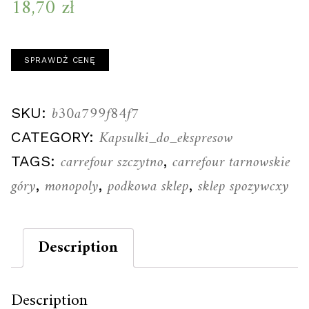
18,70
zł
SPRAWDŹ CENĘ
b30a799f84f7
SKU:
Kapsulki_do_ekspresow
CATEGORY:
carrefour szczytno
carrefour tarnowskie
TAGS:
,
góry
monopoly
podkowa sklep
sklep spozywcxy
,
,
,
Description
Description