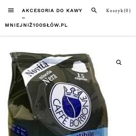
Przejdź
MENU
SZUKAJ
Koszyk(
0
)
AKCESORIA DO KAWY
do
–
treści
MNIEJNIŻ100SŁÓW.PL