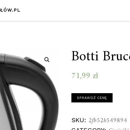
SŁÓW.PL
Botti Bru
71,99
zł
SPRAWDŹ CENĘ
2fb52b549894
SKU: