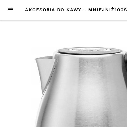
Przejdź
MENU
AKCESORIA DO KAWY – MNIEJNIŻ100
do
treści