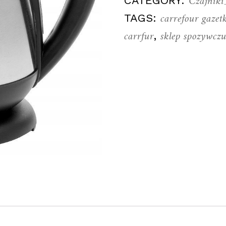
Czajniki
CATEGORY:
carrefour gazet
TAGS:
carrfur
sklep spozywcz
,