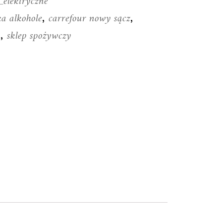
_elektryczne
ka alkohole
carrefour nowy sącz
,
,
u
sklep spożywczy
,