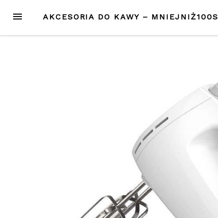
Przejdź
MENU
AKCESORIA DO KAWY – MNIEJNIŻ100
do
treści