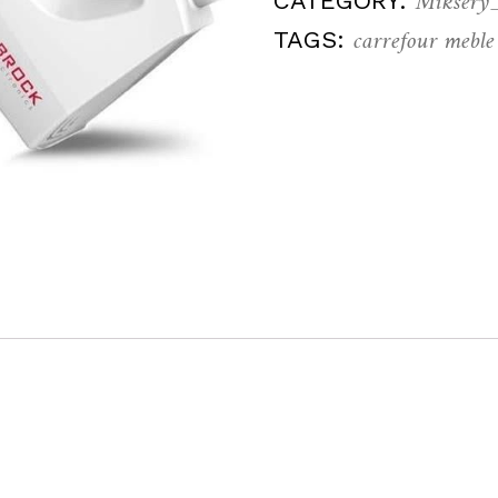
Miksery
CATEGORY:
carrefour mebl
TAGS: