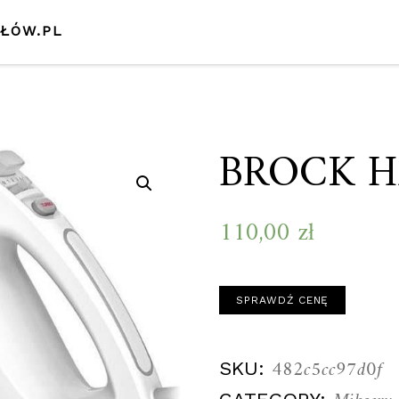
SŁÓW.PL
BROCK 
110,00
zł
SPRAWDŹ CENĘ
482c5cc97d0f
SKU: