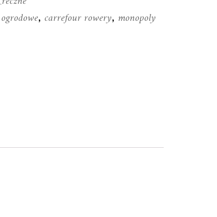
_reczne
e ogrodowe
carrefour rowery
monopoly
,
,