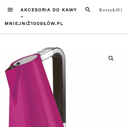
Przejdź
MENU
SZUKAJ
Koszyk(
0
)
AKCESORIA DO KAWY
do
–
treści
MNIEJNIŻ100SŁÓW.PL