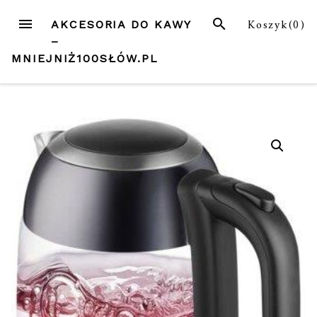
Przejdź
MENU
SZUKAJ
Koszyk(
0
)
AKCESORIA DO KAWY
do
–
treści
MNIEJNIŻ100SŁÓW.PL