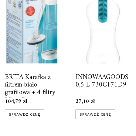
BRITA Karafka z
INNOWAAGOODS
filtrem biało-
0,5 L 730C171D9
grafitowa + 4 filtry
MicroDisc
104,79
zł
27,10
zł
SPRAWDŹ CENĘ
SPRAWDŹ CENĘ