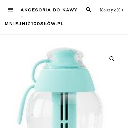
Przejdź
MENU
SZUKAJ
Koszyk(
0
)
AKCESORIA DO KAWY
do
–
treści
MNIEJNIŻ100SŁÓW.PL