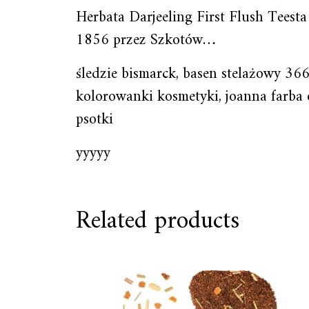
Herbata Darjeeling First Flush Teesta
1856 przez Szkotów…
śledzie bismarck, basen stelażowy 36
kolorowanki kosmetyki, joanna farba o
psotki
yyyyy
Related products