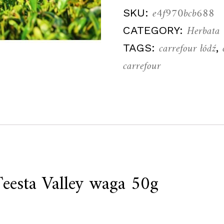
e4f970bcb688
SKU:
Herbata
CATEGORY:
carrefour łódź
TAGS:
,
carrefour
Teesta Valley waga 50g