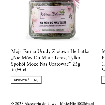
Moja Farma Urody Ziołowa Herbatka
M
„Nie Mów Do Mnie Teraz, Tylko
P
Spokój Może Nas Uratować” 25g
1
10,99
zł
5
SPRAWDŹ CENĘ
© 2026 Akcesoria do kawy - MniejNiż100Słów.pl