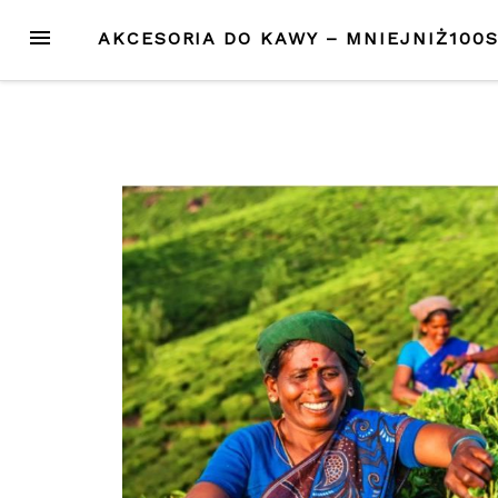
Przejdź
MENU
AKCESORIA DO KAWY – MNIEJNIŻ100
do
treści