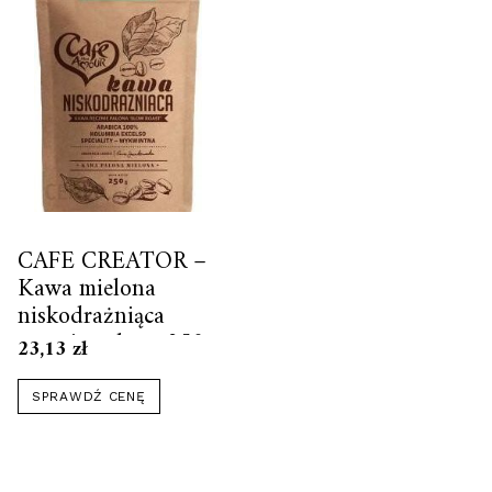
CAFE CREATOR –
Kawa mielona
niskodrażniąca
ręcznie palona 250g
23,13
zł
SPRAWDŹ CENĘ