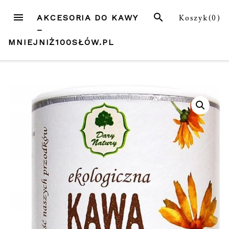
Przejdź
MENU
SZUKAJ
Koszyk(
0
)
AKCESORIA DO KAWY
do
–
treści
MNIEJNIŻ100SŁÓW.PL