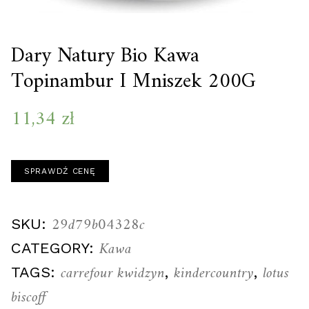
Dary Natury Bio Kawa
Topinambur I Mniszek 200G
11,34
zł
SPRAWDŹ CENĘ
29d79b04328c
SKU:
Kawa
CATEGORY:
carrefour kwidzyn
kindercountry
lotus
TAGS:
,
,
biscoff