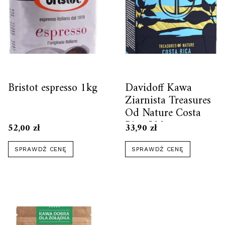
Bristot espresso 1kg
Davidoff Kawa
Ziarnista Treasures
Od Nature Costa
Rica 500g
52,00
zł
33,90
zł
SPRAWDŹ CENĘ
SPRAWDŹ CENĘ