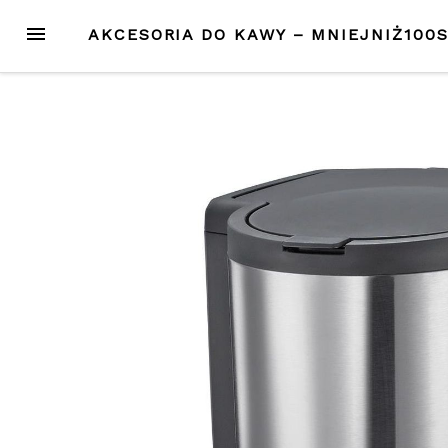
Przejdź
MENU
AKCESORIA DO KAWY – MNIEJNIŻ100
do
treści