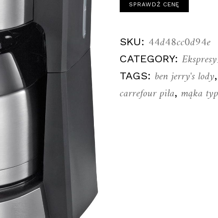
SPRAWDŹ CENĘ
44d48cc0d94e
SKU:
Ekspres
CATEGORY:
ben jerry's lody
TAGS:
carrefour piła
mąka ty
,