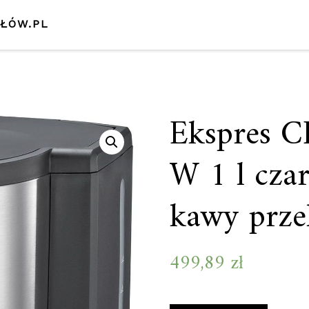
SŁÓW.PL
Ekspres C
W 1 l cza
kawy prz
499,89
zł