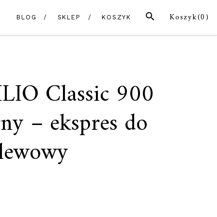
SZUKAJ
Koszyk(
0
)
BLOG
SKLEP
KOSZYK
ILIO Classic 900
rny – ekspres do
elewowy