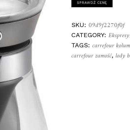
SPRAWDŹ CENĘ
09d9f2270f0f
SKU:
Ekspres
CATEGORY:
carrefour kolu
TAGS:
carrefour zamość
lody 
,