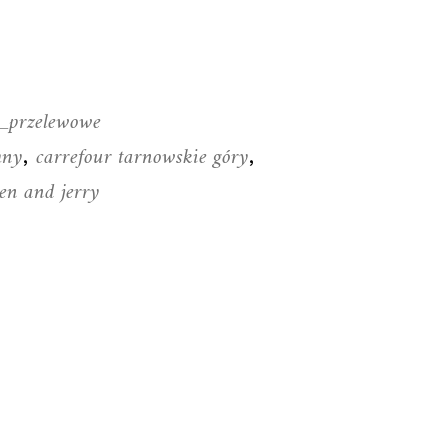
y_przelewowe
mny
carrefour tarnowskie góry
,
,
ben and jerry