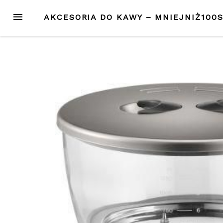
Przejdź
MENU
AKCESORIA DO KAWY – MNIEJNIŻ100
do
treści