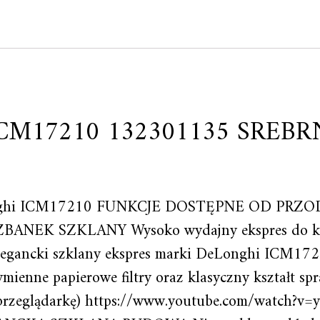
ICM17210 132301135 SREBR
eLonghi ICM17210 FUNKCJE DOSTĘPNE OD PR
K SZKLANY Wysoko wydajny ekspres do kawy 
Elegancki szklany ekspres marki DeLonghi ICM17
mienne papierowe filtry oraz klasyczny kształt 
przeglądarkę) https://www.youtube.com/watch?v