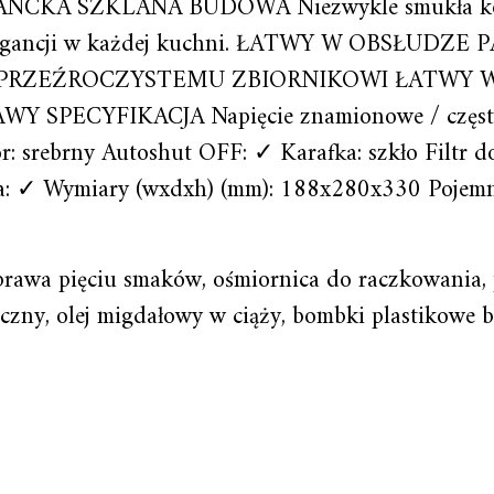
 ELEGANCKA SZKLANA BUDOWA Niezwykle smukła kons
je elegancji w każdej kuchni. ŁATWY W OBSŁU
 PRZEŹROCZYSTEMU ZBIORNIKOWI ŁATWY 
PECYFIKACJA Napięcie znamionowe / częstotli
 srebrny Autoshut OFF: ✓ Karafka: szkło Filtr do
: ✓ Wymiary (wxdxh) (mm): 188x280x330 Pojemność
zyprawa pięciu smaków, ośmiornica do raczkowania
zny, olej migdałowy w ciąży, bombki plastikowe bi