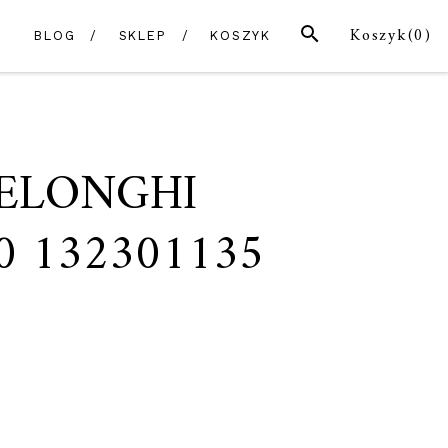
SZUKAJ
Koszyk(
0
)
BLOG
SKLEP
KOSZYK
DELONGHI
0 132301135