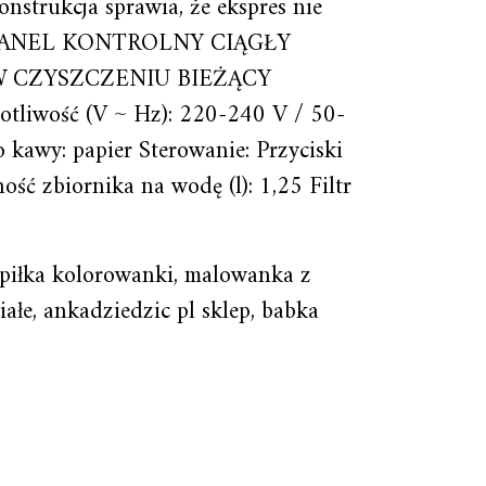
trukcja sprawia, że ekspres nie
DZE PANEL KONTROLNY CIĄGŁY
W CZYSZCZENIU BIEŻĄCY
wość (V ~ Hz): 220-240 V / 50-
 kawy: papier Sterowanie: Przyciski
 zbiornika na wodę (l): 1,25 Filtr
, piłka kolorowanki, malowanka z
ałe, ankadziedzic pl sklep, babka