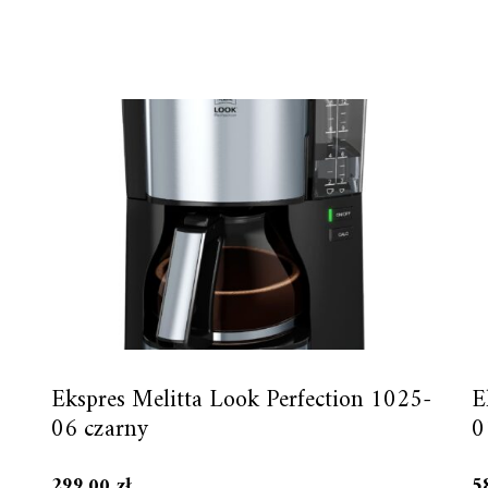
Ekspres Melitta Look Perfection 1025-
E
06 czarny
0
299,00
zł
5