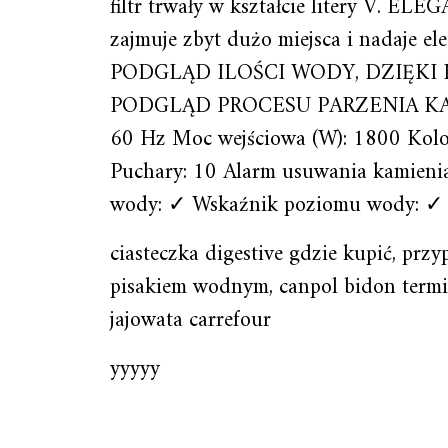
filtr trwały w kształcie litery V.
zajmuje zbyt dużo miejsca i nada
PODGLĄD ILOŚCI WODY, DZIĘKI
PODGLĄD PROCESU PARZENIA KAWY S
60 Hz Moc wejściowa (W): 1800 Kolor:
Puchary: 10 Alarm usuwania kamienia
wody: ✓ Wskaźnik poziomu wody: ✓
ciasteczka digestive gdzie kupić, pr
pisakiem wodnym, canpol bidon termic
jajowata carrefour
yyyyy