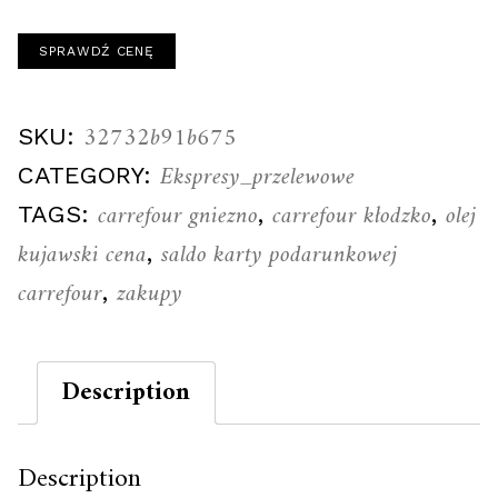
SPRAWDŹ CENĘ
32732b91b675
SKU:
Ekspresy_przelewowe
CATEGORY:
carrefour gniezno
carrefour kłodzko
olej
TAGS:
,
,
kujawski cena
saldo karty podarunkowej
,
carrefour
zakupy
,
Description
Description