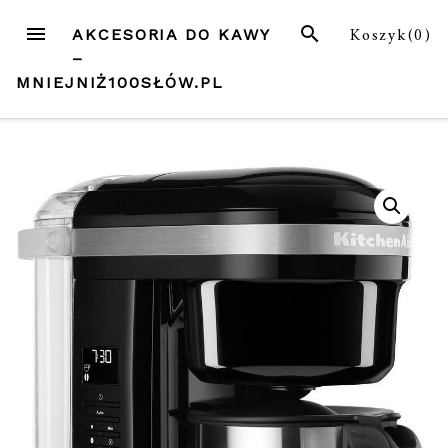
Przejdź
MENU
SZUKAJ
Koszyk(
0
)
AKCESORIA DO KAWY
do
–
treści
MNIEJNIŻ100SŁÓW.PL