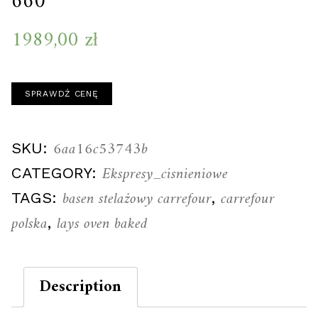
660
1989,00
zł
SPRAWDŹ CENĘ
6aa16c53743b
SKU:
Ekspresy_cisnieniowe
CATEGORY:
basen stelażowy carrefour
carrefour
TAGS:
,
polska
lays oven baked
,
Description