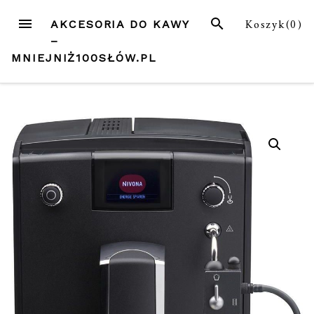
Przejdź
MENU
SZUKAJ
Koszyk(
0
)
AKCESORIA DO KAWY
do
–
treści
MNIEJNIŻ100SŁÓW.PL