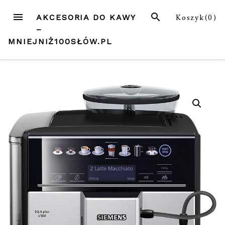
Przejdź
MENU
SZUKAJ
Koszyk(
0
)
AKCESORIA DO KAWY
do
–
treści
MNIEJNIŻ100SŁÓW.PL