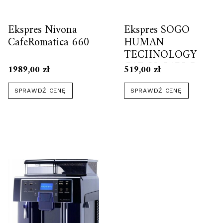
Ekspres Nivona
Ekspres SOGO
CafeRomatica 660
HUMAN
TECHNOLOGY
CAF-SS-5675-R
1989,00
zł
519,00
zł
SPRAWDŹ CENĘ
SPRAWDŹ CENĘ