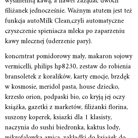
wyśmienitą kawą, a nawet zażądać dwóch
filiżanek jednocześnie. Ważnym atutem jest też
funkcja autoMilk Clean,czyli automatyczne
czyszczenie spieniacza mleka po zaparzeniu
kawy mlecznej (uderzenie pary).
koncentrat pomidorowy mały, makaron sojowy
vermicelli, philips hp8230, zestaw do robienia
bransoletek z koralików, karty emocje, brzdęk
w kosmosie, meridol pasta, house dziecko,
krzesło orion, podpaski bio, co kryją jej oczy
książka, gazetki z marketów, filiżanki florina,
suszony koperek, ksiazki dla 1 klasisty,
naczynia do sushi biedronka, kaktus lody,
mikrofalowka amica, zakładki do książek do