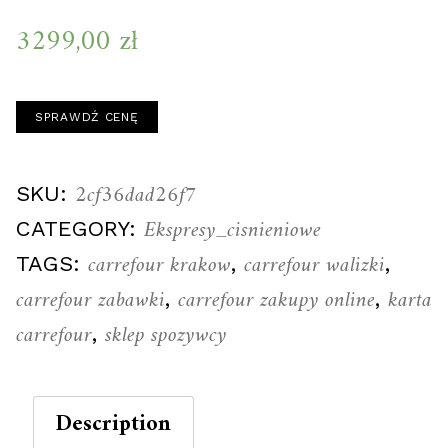
3299,00
zł
SPRAWDŹ CENĘ
2cf36dad26f7
SKU:
Ekspresy_cisnieniowe
CATEGORY:
carrefour krakow
carrefour walizki
TAGS:
,
,
carrefour zabawki
carrefour zakupy online
karta
,
,
carrefour
sklep spozywcy
,
Description