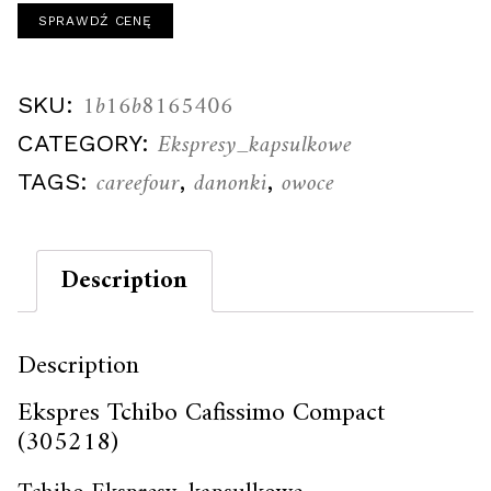
SPRAWDŹ CENĘ
1b16b8165406
SKU:
Ekspresy_kapsulkowe
CATEGORY:
careefour
danonki
owoce
TAGS:
,
,
Description
Description
Ekspres Tchibo Cafissimo Compact
(305218)