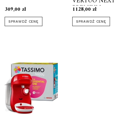
VERTUO NEXT
PREMIUM
309,00
zł
1128,00
zł
CZARNY I
AEROCCINO3 + 14
SPRAWDŹ CENĘ
SPRAWDŹ CENĘ
KAW