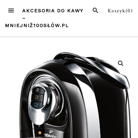
Przejdź
MENU
SZUKAJ
Koszyk(
0
)
AKCESORIA DO KAWY
do
–
treści
MNIEJNIŻ100SŁÓW.PL