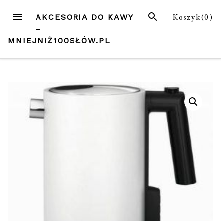
Przejdź
MENU
SZUKAJ
Koszyk(
0
)
AKCESORIA DO KAWY
do
–
treści
MNIEJNIŻ100SŁÓW.PL