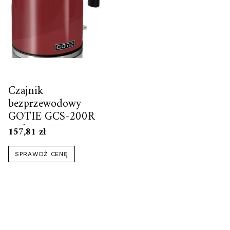
Czajnik
bezprzewodowy
GOTIE GCS-200R
1,7l 2200W
157,81
zł
SPRAWDŹ CENĘ