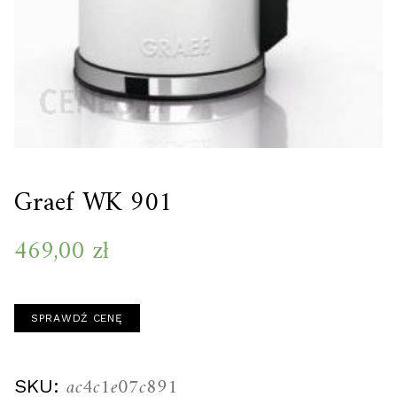
Graef WK 901
469,00
zł
SPRAWDŹ CENĘ
ac4c1e07c891
SKU: