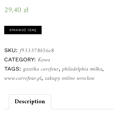
29,40
zł
SPRAWDŹ CENĘ
f933378b56e8
SKU:
Kawa
CATEGORY:
gazetka carefour
philadelphia milka
TAGS:
,
,
www.carrefour.pl
zakupy online wrocław
,
Description