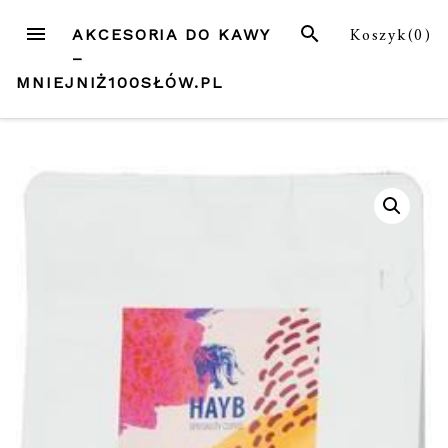
Przejdź
MENU
SZUKAJ
Koszyk(
0
)
AKCESORIA DO KAWY
do
–
treści
MNIEJNIŻ100SŁÓW.PL