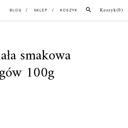
SZUKAJ
Koszyk(
0
)
BLOG
SKLEP
KOSZYK
iała smakowa
ogów 100g