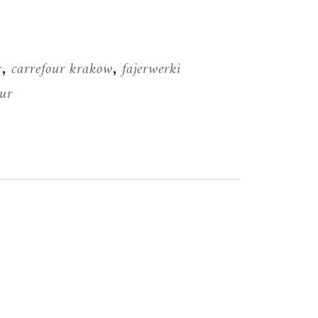
r
carrefour krakow
fajerwerki
,
,
our