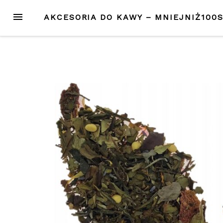
Przejdź
MENU
AKCESORIA DO KAWY – MNIEJNIŻ100
do
treści