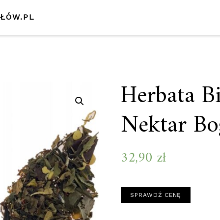
SŁÓW.PL
Herbata B
Nektar B
32,90
zł
SPRAWDŹ CENĘ