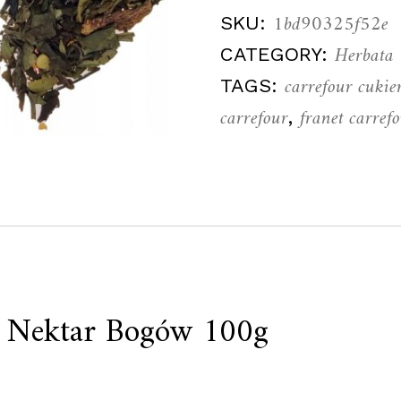
1bd90325f52e
SKU:
Herbata
CATEGORY:
carrefour cukie
TAGS:
carrefour
franet carref
,
a Nektar Bogów 100g