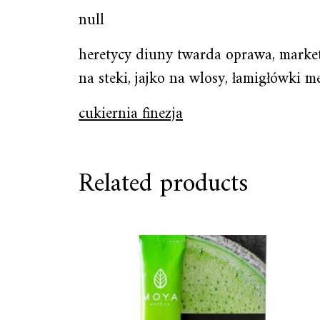
null
heretycy diuny twarda oprawa, market 
na steki, jajko na wlosy, łamigłówki m
cukiernia finezja
Related products