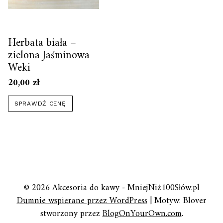
Herbata biała –
zielona Jaśminowa
Weki
20,00
zł
SPRAWDŹ CENĘ
© 2026 Akcesoria do kawy - MniejNiż100Słów.pl
Dumnie wspierane przez WordPress
|
Motyw: Blover
stworzony przez
BlogOnYourOwn.com
.