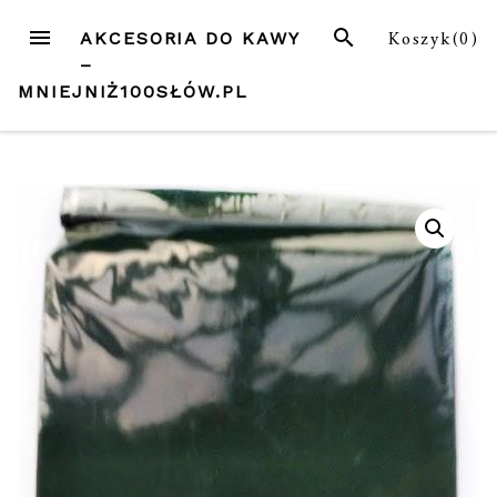
Przejdź
MENU
SZUKAJ
Koszyk(
0
)
AKCESORIA DO KAWY
do
–
treści
MNIEJNIŻ100SŁÓW.PL