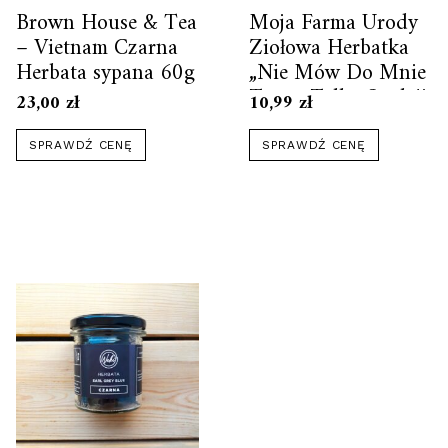
Brown House & Tea
Moja Farma Urody
– Vietnam Czarna
Ziołowa Herbatka
Herbata sypana 60g
„Nie Mów Do Mnie
Teraz, Tylko Spokój
23,00
zł
10,99
zł
Może Nas
Uratować” 25g
SPRAWDŹ CENĘ
SPRAWDŹ CENĘ