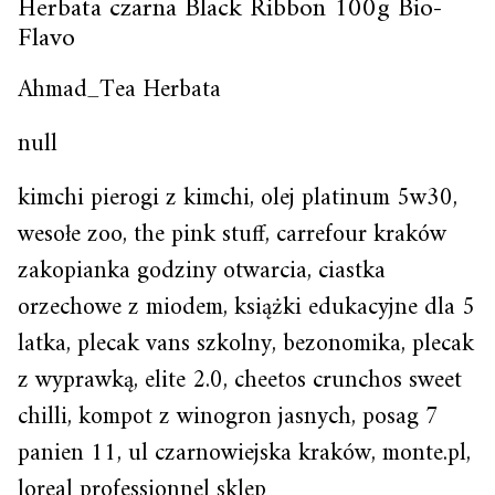
Herbata czarna Black Ribbon 100g Bio-
Flavo
Ahmad_Tea Herbata
null
kimchi pierogi z kimchi, olej platinum 5w30,
wesołe zoo, the pink stuff, carrefour kraków
zakopianka godziny otwarcia, ciastka
orzechowe z miodem, książki edukacyjne dla 5
latka, plecak vans szkolny, bezonomika, plecak
z wyprawką, elite 2.0, cheetos crunchos sweet
chilli, kompot z winogron jasnych, posag 7
panien 11, ul czarnowiejska kraków, monte.pl,
loreal professionnel sklep