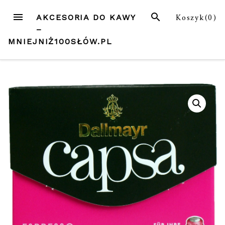
Przejdź
MENU
SZUKAJ
Koszyk(
0
)
AKCESORIA DO KAWY
do
–
treści
MNIEJNIŻ100SŁÓW.PL