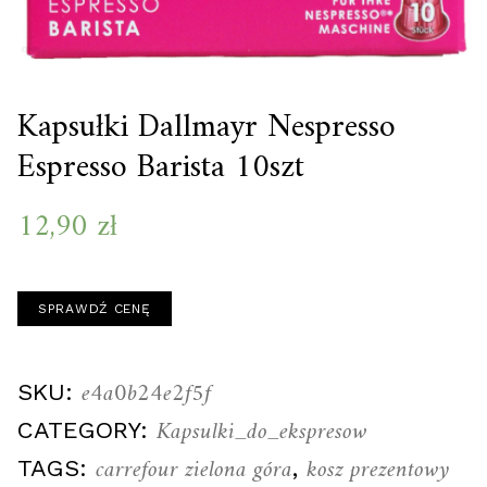
Kapsułki Dallmayr Nespresso
Espresso Barista 10szt
12,90
zł
SPRAWDŹ CENĘ
e4a0b24e2f5f
SKU:
Kapsulki_do_ekspresow
CATEGORY:
carrefour zielona góra
kosz prezentowy
TAGS:
,