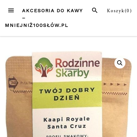
Przejdź
MENU
SZUKAJ
Koszyk(
0
)
AKCESORIA DO KAWY
do
–
treści
MNIEJNIŻ100SŁÓW.PL