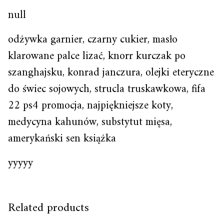
null
odżywka garnier, czarny cukier, masło
klarowane palce lizać, knorr kurczak po
szanghajsku, konrad janczura, olejki eteryczne
do świec sojowych, strucla truskawkowa, fifa
22 ps4 promocja, najpiękniejsze koty,
medycyna kahunów, substytut mięsa,
amerykański sen książka
yyyyy
Related products