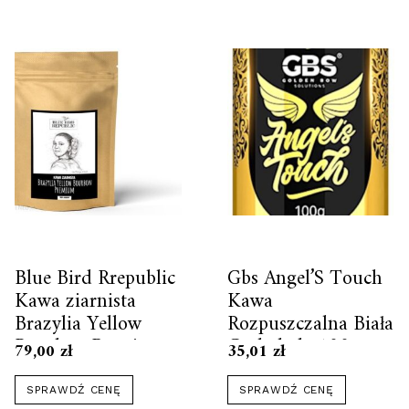
Blue Bird Rrepublic
Gbs Angel’S Touch
Kawa ziarnista
Kawa
Brazylia Yellow
Rozpuszczalna Biała
Bourbon Premium,
Czekolada 100g
79,00
zł
35,01
zł
1kg
SPRAWDŹ CENĘ
SPRAWDŹ CENĘ