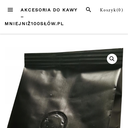
Przejdź
MENU
SZUKAJ
Koszyk(
0
)
AKCESORIA DO KAWY
do
–
treści
MNIEJNIŻ100SŁÓW.PL