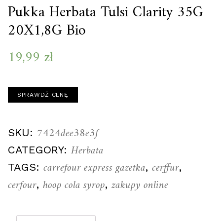
Pukka Herbata Tulsi Clarity 35G
20X1,8G Bio
19,99
zł
SPRAWDŹ CENĘ
7424dee38e3f
SKU:
Herbata
CATEGORY:
carrefour express gazetka
cerffur
TAGS:
,
,
cerfour
hoop cola syrop
zakupy online
,
,