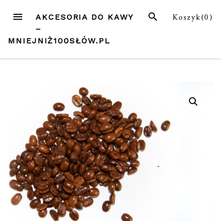
Przejdź
MENU
SZUKAJ
Koszyk(
0
)
AKCESORIA DO KAWY
do
–
treści
MNIEJNIŻ100SŁÓW.PL