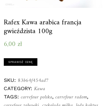
Rafex Kawa arabica francja
gwieździsta 100g
6,00
zł
SPRAWDŹ CENĘ
83b64f454ad7
SKU:
Kawa
CATEGORY:
carrefour polska
carrefour radom
TAGS:
,
,
carrefour zabawki
czekolada milka
lody kaktus
,
,
,