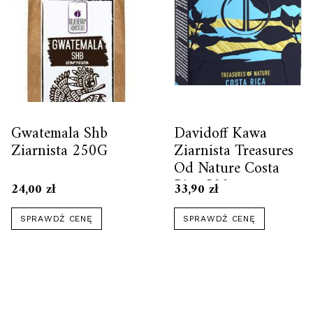
Gwatemala Shb
Davidoff Kawa
Ziarnista 250G
Ziarnista Treasures
Od Nature Costa
Rica 500g
24,00
zł
33,90
zł
SPRAWDŹ CENĘ
SPRAWDŹ CENĘ