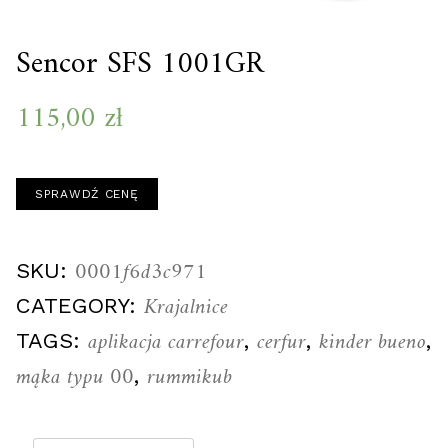
Sencor SFS 1001GR
115,00
zł
SPRAWDŹ CENĘ
0001f6d3c971
SKU:
Krajalnice
CATEGORY:
aplikacja carrefour
cerfur
kinder bueno
TAGS:
,
,
,
mąka typu 00
rummikub
,