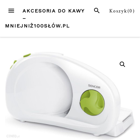
Przejdź
MENU
SZUKAJ
Koszyk(
0
)
AKCESORIA DO KAWY
do
–
treści
MNIEJNIŻ100SŁÓW.PL