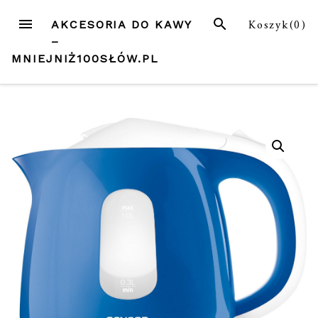
Przejdź
MENU
SZUKAJ
Koszyk(
0
)
AKCESORIA DO KAWY
do
–
treści
MNIEJNIŻ100SŁÓW.PL