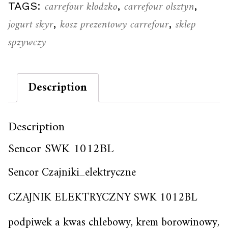
carrefour kłodzko
carrefour olsztyn
TAGS:
,
,
jogurt skyr
kosz prezentowy carrefour
sklep
,
,
spzywczy
Description
Description
Sencor SWK 1012BL
Sencor Czajniki_elektryczne
CZAJNIK ELEKTRYCZNY SWK 1012BL
podpiwek a kwas chlebowy, krem borowinowy,