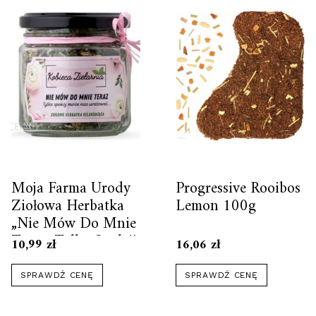
Moja Farma Urody
Progressive Rooibos
Ziołowa Herbatka
Lemon 100g
„Nie Mów Do Mnie
Teraz, Tylko Spokój
10,99
zł
16,06
zł
Może Nas
Uratować” 25g
SPRAWDŹ CENĘ
SPRAWDŹ CENĘ