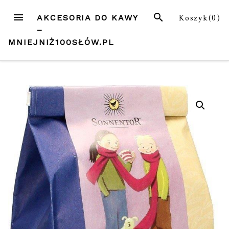
Przejdź
MENU
SZUKAJ
Koszyk(
0
)
AKCESORIA DO KAWY
do
–
treści
MNIEJNIŻ100SŁÓW.PL