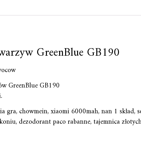
 warzyw GreenBlue GB190
wocow
ców GreenBlue GB190
.
ia gra, chowmein, xiaomi 6000mah, nan 1 skład, sol 
 koniu, dezodorant paco rabanne, tajemnica złotych