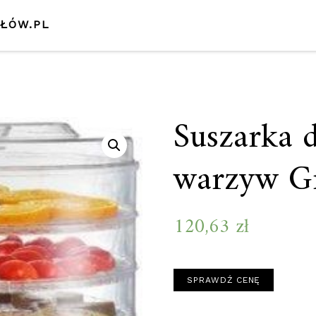
SŁÓW.PL
Suszarka 
warzyw G
120,63
zł
SPRAWDŹ CENĘ