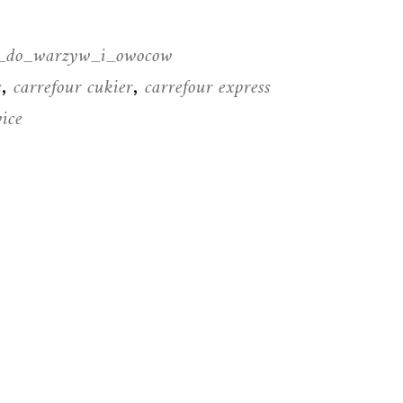
i_do_warzyw_i_owocow
s
carrefour cukier
carrefour express
,
,
ice