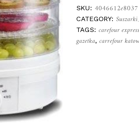
4046612e8037
SKU:
Suszark
CATEGORY:
carefour expres
TAGS:
gazetka
carrefour katow
,