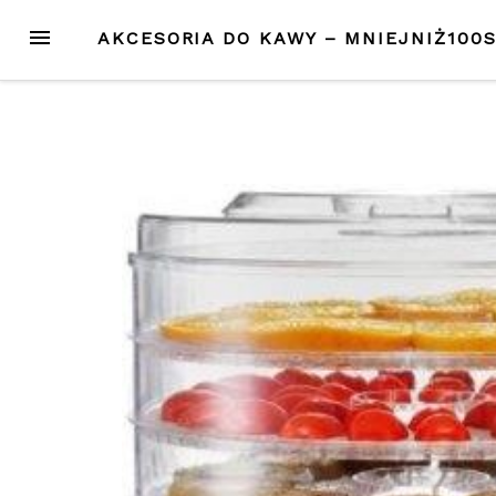
Przejdź
MENU
AKCESORIA DO KAWY – MNIEJNIŻ100
do
treści