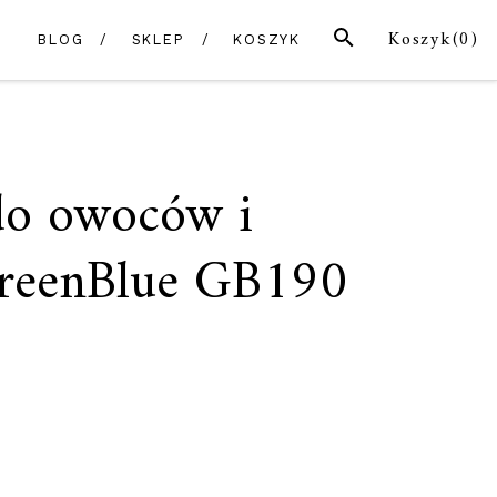
SZUKAJ
Koszyk(
0
)
BLOG
SKLEP
KOSZYK
do owoców i
reenBlue GB190