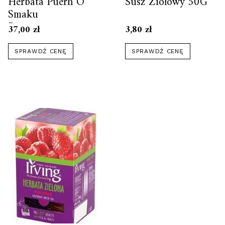
Herbata Puerh O
Susz Ziołowy 50G
Smaku
Pomarańczowa
37,00
zł
3,80
zł
150G
SPRAWDŹ CENĘ
SPRAWDŹ CENĘ