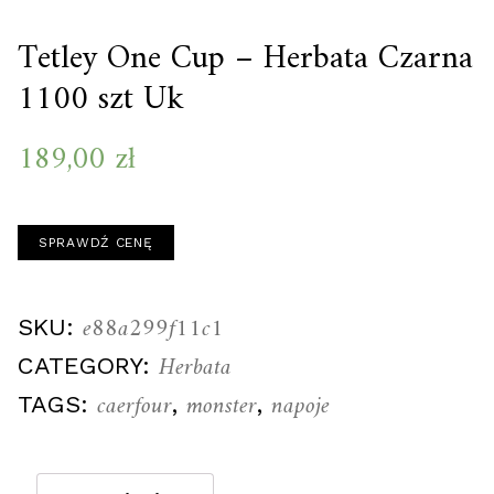
Tetley One Cup – Herbata Czarna
1100 szt Uk
189,00
zł
SPRAWDŹ CENĘ
e88a299f11c1
SKU:
Herbata
CATEGORY:
caerfour
monster
napoje
TAGS:
,
,