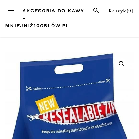
Przejdź
MENU
SZUKAJ
Koszyk(
0
)
AKCESORIA DO KAWY
do
–
treści
MNIEJNIŻ100SŁÓW.PL