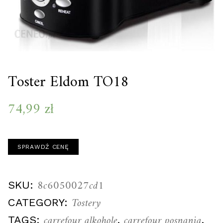
Toster Eldom TO18
74,99
zł
SPRAWDŹ CENĘ
8c6050027cd1
SKU:
Tostery
CATEGORY:
carrefour alkohole
carrefour posnania
TAGS:
,
,