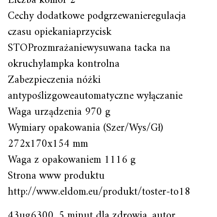
Liczba komór 2
Cechy dodatkowe podgrzewanieregulacja
czasu opiekaniaprzycisk
STOProzmrażaniewysuwana tacka na
okruchylampka kontrolna
Zabezpieczenia nóżki
antypoślizgoweautomatyczne wyłączanie
Waga urządzenia 970 g
Wymiary opakowania (Szer/Wys/Gł)
272x170x154 mm
Waga z opakowaniem 1116 g
Strona www produktu
http://www.eldom.eu/produkt/toster-to18
43ug6300, 5 minut dla zdrowia, autor