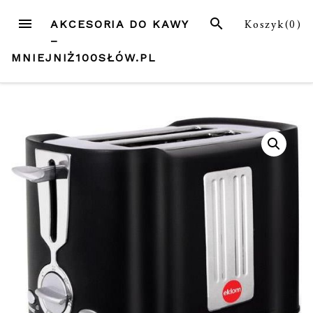
Przejdź
MENU
SZUKAJ
Koszyk(
0
)
AKCESORIA DO KAWY
do
–
treści
MNIEJNIŻ100SŁÓW.PL