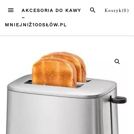
Przejdź
MENU
SZUKAJ
Koszyk(
0
)
AKCESORIA DO KAWY
do
–
treści
MNIEJNIŻ100SŁÓW.PL