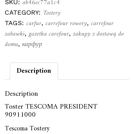
ab46ec77a1c4
SKU:
Tostery
CATEGORY:
carfur
carrefour rowery
carrefour
TAGS:
,
,
zabawki
gazetka carefour
zakupy z dostawą do
,
,
domu
карфур
,
Description
Description
Toster TESCOMA PRESIDENT
90911000
Tescoma Tostery