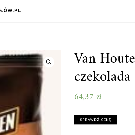
SŁÓW.PL
Van Houte
czekolada
64,37
zł
SPRAWDŹ CENĘ