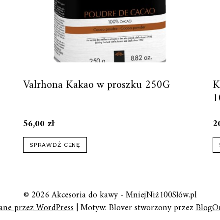
Valrhona Kakao w proszku 250G
K
1
56,00
zł
2
SPRAWDŹ CENĘ
© 2026 Akcesoria do kawy - MniejNiż100Słów.pl
ane przez WordPress
|
Motyw: Blover stworzony przez
BlogO