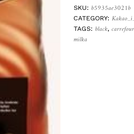
b5935ae3021b
SKU:
Kakao_i
CATEGORY:
black
carrefou
TAGS:
,
milka