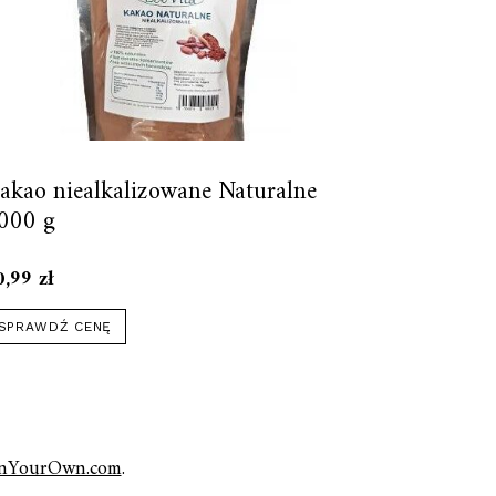
akao niealkalizowane Naturalne
000 g
0,99
zł
SPRAWDŹ CENĘ
nYourOwn.com
.