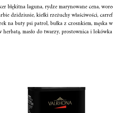
tker błękitna laguna, rydze marynowane cena, wor
barbie dzidziusie, kiełki rzeżuchy właściwości, car
ek na buty psi patrol, bułka z czosnkiem, męska w
w herbatą, masło do twarzy, prostownica i lokówka