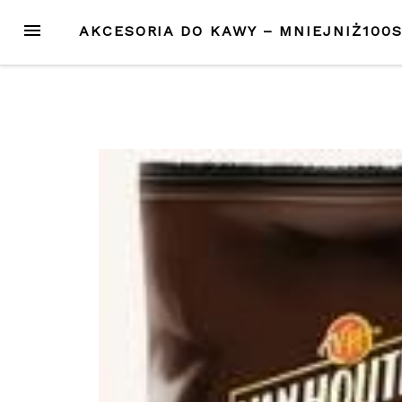
Przejdź
MENU
AKCESORIA DO KAWY – MNIEJNIŻ100
do
treści