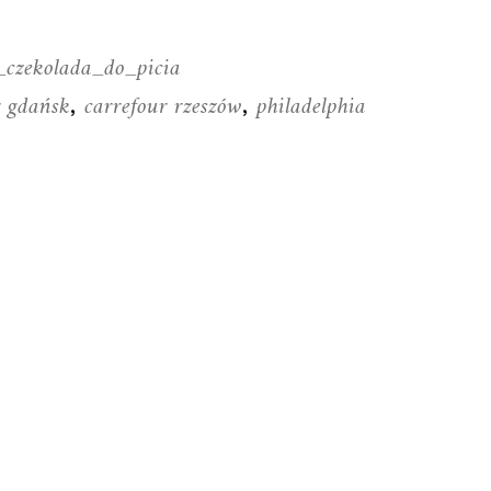
_czekolada_do_picia
r gdańsk
carrefour rzeszów
philadelphia
,
,