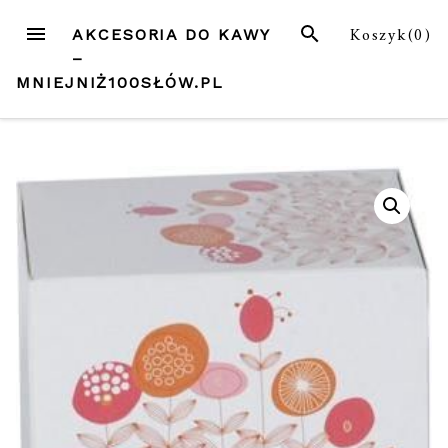
Przejdź
MENU
SZUKAJ
Koszyk(
0
)
AKCESORIA DO KAWY
do
–
treści
MNIEJNIŻ100SŁÓW.PL