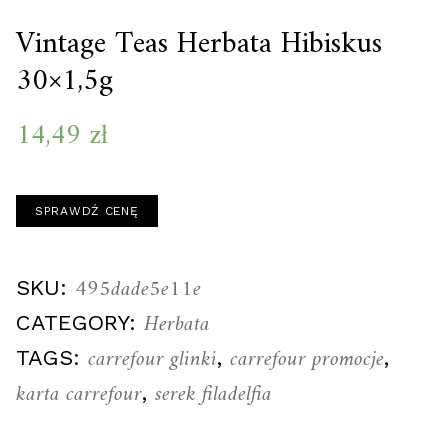
Vintage Teas Herbata Hibiskus
30×1,5g
14,49
zł
SPRAWDŹ CENĘ
495dade5e11e
SKU:
Herbata
CATEGORY:
carrefour glinki
carrefour promocje
TAGS:
,
,
karta carrefour
serek filadelfia
,