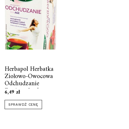
Herbapol Herbatka
Ziołowo-Owocowa
Odchudzanie
Femiage Suplement
6,49
zł
Diety 20x2g
SPRAWDŹ CENĘ