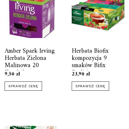
Amber Spark Irving
Herbata Biofix
Herbata Zielona
kompozycja 9
Malinowa 20
smaków Bifix
Torebek 1szt
Exclisive
9,50
zł
23,90
zł
SPRAWDŹ CENĘ
SPRAWDŹ CENĘ